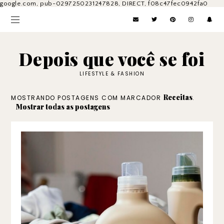
google.com, pub-0297250231247828, DIRECT, f08c47fec0942fa0
Depois que você se foi
LIFESTYLE & FASHION
Receitas
MOSTRANDO POSTAGENS COM MARCADOR
.
Mostrar todas as postagens