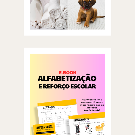
Amaciante
Socorro!
Caseiro com
Minha casa
apenas dois
esta infestada
ingredientes
de carrapatos.