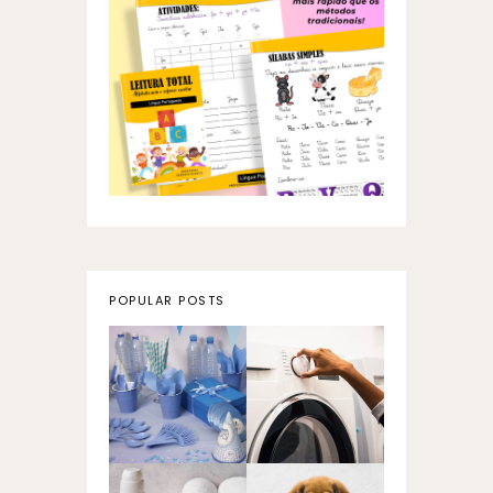
POPULAR POSTS
Como fazer
decoração
Vanish Caseiro
para festa
usando apenas
infantil sem
2 ingredientes
gastar muito -
Parte I